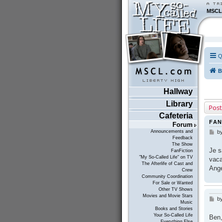
MSCL
Q
B
Hallway
Library
Post
Cafeteria
FAN
Forum
Announcements and
b
P
Feedback
o
The Show
s
Je s
FanFiction
t
"My So-Called Life" on TV
vaca
The Afterlife of Cast and
Ange
Crew
Community Coordination
For Sale or Wanted
Other TV Shows
Movies and Movie Stars
b
P
Music
o
Books and Stories
s
Your So-Called Life
Ben,
t
Everything Else