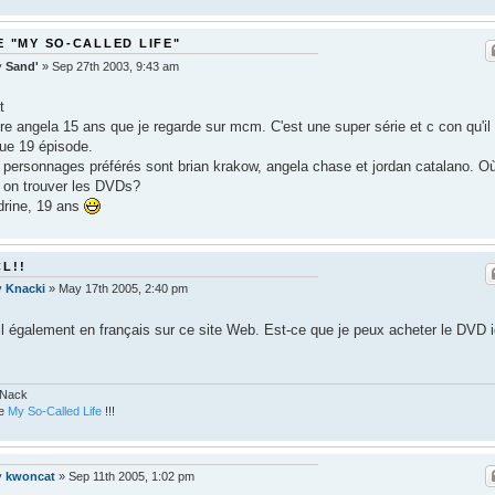
E "MY SO-CALLED LIFE"
y
Sand'
»
Sep 27th 2003, 9:43 am
t
ore angela 15 ans que je regarde sur mcm. C'est une super série et c con qu'il 
que 19 épisode.
personnages préférés sont brian krakow, angela chase et jordan catalano. O
 on trouver les DVDs?
rine, 19 ans
L!!
y
Knacki
»
May 17th 2005, 2:40 pm
il également en français sur ce site Web. Est-ce que je peux acheter le DVD i
 Nack
ve
My So-Called Life
!!!
y
kwoncat
»
Sep 11th 2005, 1:02 pm