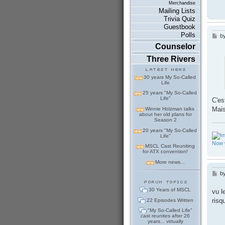
Merchandise
Mailing Lists
Trivia Quiz
Guestbook
Polls
b
P
o
Counselor
s
t
Three Rivers
30 years My So-Called
Life
25 years "My So-Called
Life"
C'es
Mais
Winnie Holzman talks
about her old plans for
Season 2
20 years "My So-Called
Life"
Now w
MSCL Cast Reuniting
for ATX convention!
More news...
b
P
o
s
30 Years of MSCL
vu l
t
risq
22 Episodes Written
"My So-Called Life"
cast reunites after 26
years... virtually