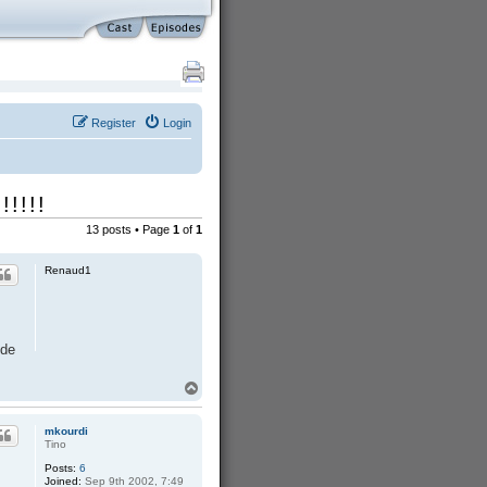
Register
Login
!!!!!
13 posts • Page
1
of
1
Renaud1
 de
T
o
p
mkourdi
Tino
Posts:
6
Joined:
Sep 9th 2002, 7:49