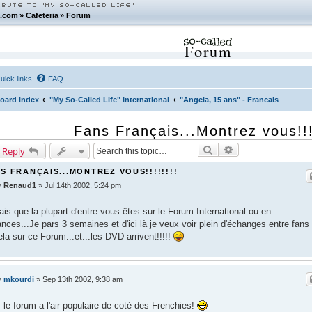
.com
»
Cafeteria
»
Forum
Forum
uick links
FAQ
oard index
"My So-Called Life" International
"Angela, 15 ans" - Francais
Fans Français...Montrez vous!!!
Search
Advanced search
 Reply
S FRANÇAIS...MONTREZ VOUS!!!!!!!!
y
Renaud1
»
Jul 14th 2002, 5:24 pm
ais que la plupart d'entre vous êtes sur le Forum International ou en
nces...Je pars 3 semaines et d'ici là je veux voir plein d'échanges entre fans
la sur ce Forum...et...les DVD arrivent!!!!!
y
mkourdi
»
Sep 13th 2002, 9:38 am
 le forum a l'air populaire de coté des Frenchies!