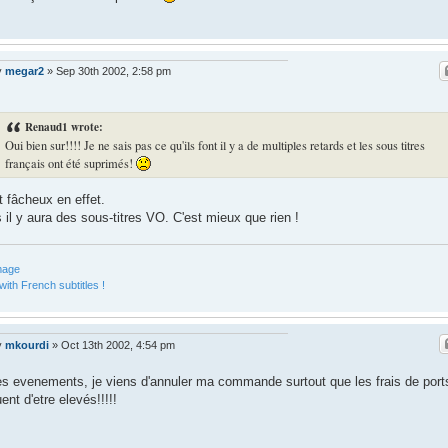
y
megar2
»
Sep 30th 2002, 2:58 pm
Renaud1 wrote:
Oui bien sur!!!! Je ne sais pas ce qu'ils font il y a de multiples retards et les sous titres
français ont été suprimés!
t fâcheux en effet.
 il y aura des sous-titres VO. C'est mieux que rien !
ith French subtitles !
y
mkourdi
»
Oct 13th 2002, 4:54 pm
es evenements, je viens d'annuler ma commande surtout que les frais de port
uent d'etre elevés!!!!!