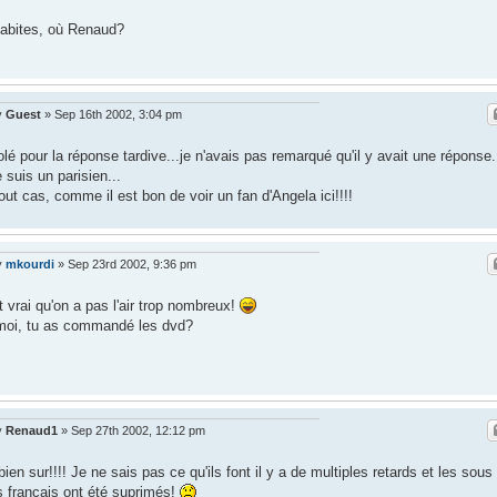
abites, où Renaud?
y
Guest
»
Sep 16th 2002, 3:04 pm
lé pour la réponse tardive...je n'avais pas remarqué qu'il y avait une réponse.
e suis un parisien...
out cas, comme il est bon de voir un fan d'Angela ici!!!!
y
mkourdi
»
Sep 23rd 2002, 9:36 pm
t vrai qu'on a pas l'air trop nombreux!
moi, tu as commandé les dvd?
y
Renaud1
»
Sep 27th 2002, 12:12 pm
bien sur!!!! Je ne sais pas ce qu'ils font il y a de multiples retards et les sous
es français ont été suprimés!