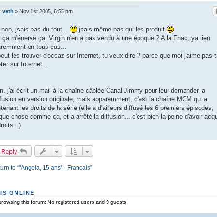
y
veth
»
Nov 1st 2005, 6:55 pm
 non, jsais pas du tout...
jsais même pas qui les produit
 ça m'énerve ça, Virgin n'en a pas vendu à une époque ? A la Fnac, ya rien
remment en tous cas...
eut les trouver d'occaz sur Internet, tu veux dire ? parce que moi j'aime pas t
ter sur Internet...
n, j'ai écrit un mail à la chaîne câblée Canal Jimmy pour leur demander la
ffusion en version originale, mais apparemment, c'est la chaîne MCM qui a
tenant les droits de la série (elle a d'ailleurs diffusé les 6 premiers épisodes,
que chose comme ça, et a arrêté la diffusion... c'est bien la peine d'avoir acq
roits...)
 Reply
urn to “"Angela, 15 ans" - Francais”
IS ONLINE
rowsing this forum: No registered users and 9 guests