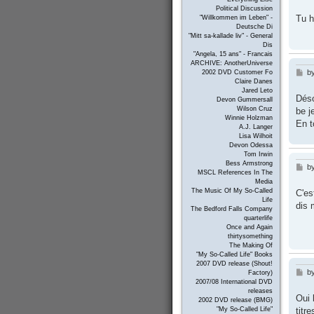
Political Discussion
Tu h
"Willkommen im Leben" -
Deutsche Di
"Mitt sa-kallade liv" - General
Dis
"Angela, 15 ans" - Francais
ARCHIVE: AnotherUniverse
b
P
2002 DVD Customer Fo
Claire Danes
o
Jared Leto
s
Déso
Devon Gummersall
t
Wilson Cruz
be j
Winnie Holzman
En t
A.J. Langer
Lisa Wilhoit
Devon Odessa
Tom Irwin
Bess Armstrong
b
P
MSCL References In The
o
Media
s
The Music Of My So-Called
C'es
t
Life
dis 
The Bedford Falls Company
quarterlife
Once and Again
thirtysomething
The Making Of
"My So-Called Life" Books
2007 DVD release (Shout!
b
P
Factory)
o
2007/08 International DVD
releases
s
Oui 
2002 DVD release (BMG)
t
titr
"My So-Called Life"