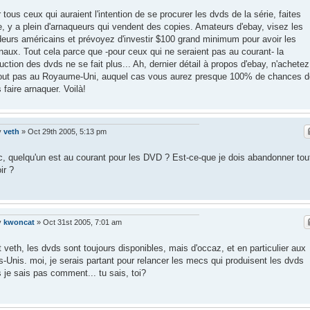
 tous ceux qui auraient l'intention de se procurer les dvds de la série, faites
e, y a plein d'arnaqueurs qui vendent des copies. Amateurs d'ebay, visez les
eurs américains et prévoyez d'investir $100 grand minimum pour avoir les
inaux. Tout cela parce que -pour ceux qui ne seraient pas au courant- la
uction des dvds ne se fait plus... Ah, dernier détail à propos d'ebay, n'achetez
out pas au Royaume-Uni, auquel cas vous aurez presque 100% de chances d
 faire arnaquer. Voilà!
y
veth
»
Oct 29th 2005, 5:13 pm
, quelqu'un est au courant pour les DVD ? Est-ce-que je dois abandonner tou
ir ?
y
kwoncat
»
Oct 31st 2005, 7:01 am
t veth, les dvds sont toujours disponibles, mais d'occaz, et en particulier aux
s-Unis. moi, je serais partant pour relancer les mecs qui produisent les dvds
 je sais pas comment... tu sais, toi?