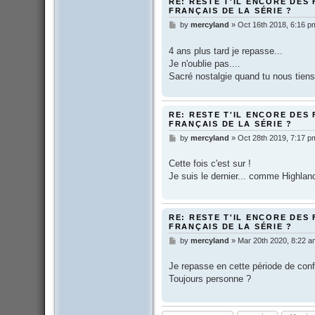
RE: RESTE T'IL ENCORE DES 
FRANÇAIS DE LA SÉRIE ?
by
mercyland
»
Oct 16th 2018, 6:16 p
P
o
s
4 ans plus tard je repasse...
t
Je n'oublie pas....
Sacré nostalgie quand tu nous tiens
RE: RESTE T'IL ENCORE DES 
FRANÇAIS DE LA SÉRIE ?
by
mercyland
»
Oct 28th 2019, 7:17 p
P
o
s
Cette fois c'est sur !
t
Je suis le dernier... comme Highla
RE: RESTE T'IL ENCORE DES 
FRANÇAIS DE LA SÉRIE ?
by
mercyland
»
Mar 20th 2020, 8:22 a
P
o
s
Je repasse en cette période de conf
t
Toujours personne ?