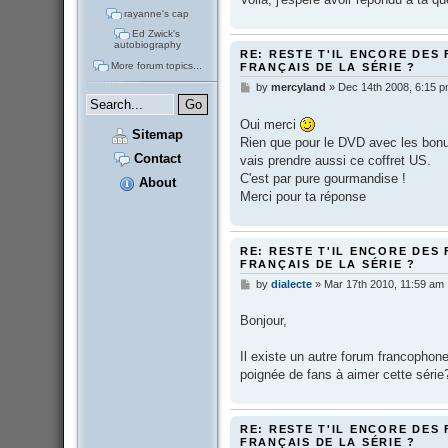
rayanne's cap
Ed Zwick's
autobiography
RE: RESTE T'IL ENCORE DES 
More forum topics...
FRANÇAIS DE LA SÉRIE ?
by
mercyland
»
Dec 14th 2008, 6:15 
P
o
s
Oui merci
t
Sitemap
Rien que pour le DVD avec les bonus,
Contact
vais prendre aussi ce coffret US.
C'est par pure gourmandise !
About
Merci pour ta réponse
RE: RESTE T'IL ENCORE DES 
FRANÇAIS DE LA SÉRIE ?
by
dialecte
»
Mar 17th 2010, 11:59 am
P
o
s
Bonjour,
t
Il existe un autre forum francoph
poignée de fans à aimer cette séri
RE: RESTE T'IL ENCORE DES 
FRANÇAIS DE LA SÉRIE ?