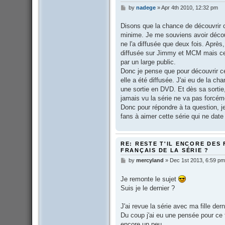
by
nadege
»
Apr 4th 2010, 12:32 pm
P
o
s
Disons que la chance de découvrir ce
t
minime. Je me souviens avoir découv
ne l'a diffusée que deux fois. Après,
diffusée sur Jimmy et MCM mais ce
par un large public.
Donc je pense que pour découvrir cet
elle a été diffusée. J'ai eu de la c
une sortie en DVD. Et dès sa sortie, j
jamais vu la série ne va pas forcém
Donc pour répondre à ta question,
fans à aimer cette série qui ne date 
RE: RESTE T'IL ENCORE DES 
FRANÇAIS DE LA SÉRIE ?
by
mercyland
»
Dec 1st 2013, 6:59 pm
P
o
s
Je remonte le sujet
t
Suis je le dernier ?
J'ai revue la série avec ma fille der
Du coup j'ai eu une pensée pour ce 
encore un peu...