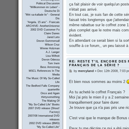
s
ça fait plaisir de voir quelqu'un pos
Political Discussion
t
"Willkommen im Leben" -
n'était pas arrivé.
Deutsche Di
En tout cas, je suis fan de cette sé
"Mitt sa-kallade liv" - General
Dis
faisait très longtemps que j'attendai
"Angela, 15 ans" - Francais
même rabattue sur le coffret zone 1,
ARCHIVE: AnotherUniverse
plus complet que le notre mais comm
2002 DVD Customer Fo
Claire Danes
évident.
Jared Leto
En attendant ce serait bien si la so
Devon Gummersall
Wilson Cruz
souffle à ce forum,, un peu laissé 
Winnie Holzman
A.J. Langer
Lisa Wilhoit
Devon Odessa
RE: RESTE T'IL ENCORE DES 
Tom Irwin
FRANÇAIS DE LA SÉRIE ?
Bess Armstrong
by
mercyland
»
Dec 12th 2008, 7:03 
P
MSCL References In The
Media
o
The Music Of My So-Called
s
Et bien nous sommes au moins 2
Life
t
The Bedford Falls Company
quarterlife
As tu acheté le coffret Français ?
Once and Again
Moi j'ai pris le mien il y a 2 sema
thirtysomething
The Making Of
tranquillement pour faire durer.
"My So-Called Life" Books
Je trouve que ça n'a pas pris une rid
2007 DVD release (Shout!
Factory)
2007/08 International DVD
C'est vrai que le manque de Bonus 
releases
2002 DVD release (BMG)
"My So-Called Life"
Peux tu me décrire ce qui a été r