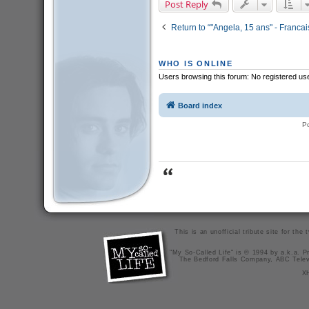
Post Reply
Return to “"Angela, 15 ans" - Francai
WHO IS ONLINE
Users browsing this forum: No registered us
Board index
P
This is an unofficial tribute site for th
"My So-Called Life" is © 1994 by a.k.a. Pr
The Bedford Falls Company, ABC Telev
X