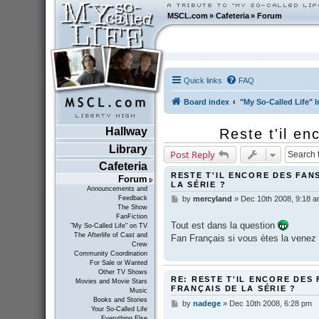
MSCL.com
»
Cafeteria
»
Forum
Quick links
FAQ
Board index
"My So-Called Life" I
Hallway
Reste t'il en
Library
Post Reply
Cafeteria
RESTE T'IL ENCORE DES FAN
Forum
LA SÉRIE ?
Announcements and
Feedback
by
mercyland
»
Dec 10th 2008, 9:18 
P
The Show
o
FanFiction
s
Tout est dans la question
"My So-Called Life" on TV
t
The Afterlife of Cast and
Fan Français si vous ètes la venez
Crew
Community Coordination
For Sale or Wanted
Other TV Shows
RE: RESTE T'IL ENCORE DES 
Movies and Movie Stars
FRANÇAIS DE LA SÉRIE ?
Music
Books and Stories
by
nadege
»
Dec 10th 2008, 6:28 pm
P
Your So-Called Life
o
Everything Else