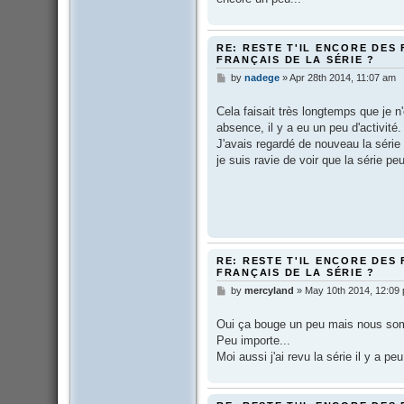
RE: RESTE T'IL ENCORE DES 
FRANÇAIS DE LA SÉRIE ?
by
nadege
»
Apr 28th 2014, 11:07 am
P
o
s
Cela faisait très longtemps que je n
t
absence, il y a eu un peu d'activité.
J'avais regardé de nouveau la série
je suis ravie de voir que la série peu
RE: RESTE T'IL ENCORE DES 
FRANÇAIS DE LA SÉRIE ?
by
mercyland
»
May 10th 2014, 12:09
P
o
s
Oui ça bouge un peu mais nous so
t
Peu importe...
Moi aussi j'ai revu la série il y a 