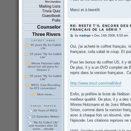
Merchandise
Mailing Lists
Merci et à bientôt
Trivia Quiz
Guestbook
Polls
RE: RESTE T'IL ENCORE DES 
Counselor
FRANÇAIS DE LA SÉRIE ?
Three Rivers
by
nadege
»
Dec 14th 2008, 8:59 am
P
o
s
30 years My So-Called
Oui, j'ai acheté le coffret français, 
t
Life
française, cela valait le coup. Et pu
25 years "My So-Called
Life"
Pour les bonus du coffret US, il y 
Winnie Holzman talks
about her old plans for
De plus, il y a un DVD complet de 
Season 2
repris dans la version française.. C
20 years "My So-Called
Life"
http://www.mscl.com/mall/dvd
MSCL Cast Reuniting
for ATX convention!
Enfin, je préfère le livret de l'éditio
More news...
meilleur qualité. De plus, il y a d
Winnie Holzmann et de Joss Whedo
Sinon, comme dans la version frança
30 Years of MSCL
avec à chaque fois un résumé, une 
22 Episodes Written
l'épisode. Les citations reprises n
"My So-Called Life"
cast reunites after 26
years... virtually
Voilà, j'espère avoir répondu à ta q