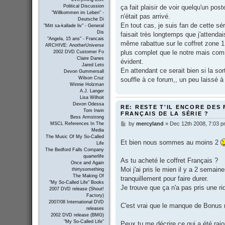
s
ça fait plaisir de voir quelqu'un pos
Political Discussion
t
"Willkommen im Leben" -
n'était pas arrivé.
Deutsche Di
En tout cas, je suis fan de cette sé
"Mitt sa-kallade liv" - General
Dis
faisait très longtemps que j'attendai
"Angela, 15 ans" - Francais
même rabattue sur le coffret zone 1,
ARCHIVE: AnotherUniverse
plus complet que le notre mais comm
2002 DVD Customer Fo
Claire Danes
évident.
Jared Leto
En attendant ce serait bien si la so
Devon Gummersall
Wilson Cruz
souffle à ce forum,, un peu laissé 
Winnie Holzman
A.J. Langer
Lisa Wilhoit
Devon Odessa
RE: RESTE T'IL ENCORE DES 
Tom Irwin
FRANÇAIS DE LA SÉRIE ?
Bess Armstrong
by
mercyland
»
Dec 12th 2008, 7:03 
P
MSCL References In The
Media
o
The Music Of My So-Called
s
Et bien nous sommes au moins 2
Life
t
The Bedford Falls Company
quarterlife
As tu acheté le coffret Français ?
Once and Again
Moi j'ai pris le mien il y a 2 sema
thirtysomething
The Making Of
tranquillement pour faire durer.
"My So-Called Life" Books
Je trouve que ça n'a pas pris une rid
2007 DVD release (Shout!
Factory)
2007/08 International DVD
C'est vrai que le manque de Bonus 
releases
2002 DVD release (BMG)
"My So-Called Life"
Peux tu me décrire ce qui a été r