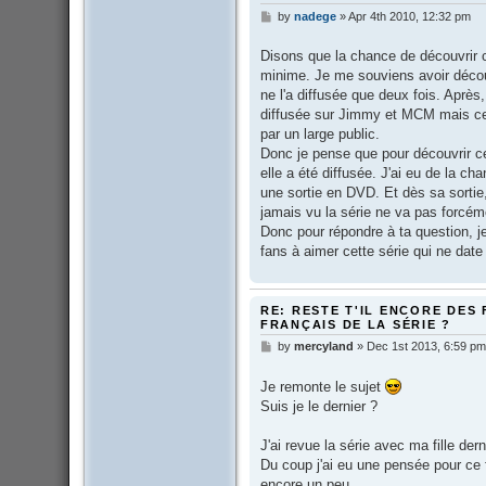
by
nadege
»
Apr 4th 2010, 12:32 pm
P
o
s
Disons que la chance de découvrir ce
t
minime. Je me souviens avoir découv
ne l'a diffusée que deux fois. Après,
diffusée sur Jimmy et MCM mais ce
par un large public.
Donc je pense que pour découvrir cet
elle a été diffusée. J'ai eu de la c
une sortie en DVD. Et dès sa sortie, j
jamais vu la série ne va pas forcém
Donc pour répondre à ta question,
fans à aimer cette série qui ne date 
RE: RESTE T'IL ENCORE DES 
FRANÇAIS DE LA SÉRIE ?
by
mercyland
»
Dec 1st 2013, 6:59 pm
P
o
s
Je remonte le sujet
t
Suis je le dernier ?
J'ai revue la série avec ma fille der
Du coup j'ai eu une pensée pour ce 
encore un peu...