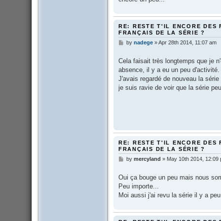
RE: RESTE T'IL ENCORE DES 
FRANÇAIS DE LA SÉRIE ?
by
nadege
»
Apr 28th 2014, 11:07 am
P
o
s
Cela faisait très longtemps que je n
t
absence, il y a eu un peu d'activité.
J'avais regardé de nouveau la série
je suis ravie de voir que la série peu
RE: RESTE T'IL ENCORE DES 
FRANÇAIS DE LA SÉRIE ?
by
mercyland
»
May 10th 2014, 12:09
P
o
s
Oui ça bouge un peu mais nous so
t
Peu importe...
Moi aussi j'ai revu la série il y a 