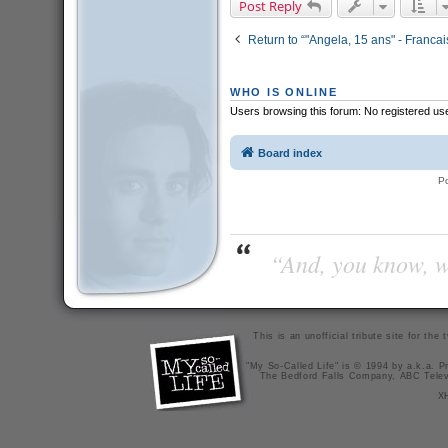
Post Reply
Return to “"Angela, 15 ans" - Francai
WHO IS ONLINE
Users browsing this forum: No registered us
Board index
P
“And, you know, wi
This is an unofficial tribute site for th
"My So-Called Life" is © 1994 by a.k.a. Pr
The Bedford Falls Company, ABC Telev
X