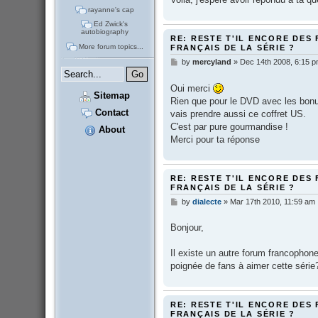
rayanne's cap
Ed Zwick's
autobiography
RE: RESTE T'IL ENCORE DES 
More forum topics...
FRANÇAIS DE LA SÉRIE ?
by
mercyland
»
Dec 14th 2008, 6:15 
P
o
s
Oui merci
t
Sitemap
Rien que pour le DVD avec les bonus,
Contact
vais prendre aussi ce coffret US.
C'est par pure gourmandise !
About
Merci pour ta réponse
RE: RESTE T'IL ENCORE DES 
FRANÇAIS DE LA SÉRIE ?
by
dialecte
»
Mar 17th 2010, 11:59 am
P
o
s
Bonjour,
t
Il existe un autre forum francoph
poignée de fans à aimer cette séri
RE: RESTE T'IL ENCORE DES 
FRANÇAIS DE LA SÉRIE ?