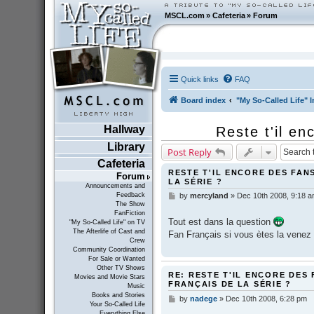
MSCL.com
»
Cafeteria
»
Forum
Quick links
FAQ
Board index
"My So-Called Life" I
Hallway
Reste t'il en
Library
Post Reply
Cafeteria
RESTE T'IL ENCORE DES FAN
Forum
LA SÉRIE ?
Announcements and
Feedback
by
mercyland
»
Dec 10th 2008, 9:18 
P
The Show
o
FanFiction
s
Tout est dans la question
"My So-Called Life" on TV
t
The Afterlife of Cast and
Fan Français si vous ètes la venez
Crew
Community Coordination
For Sale or Wanted
Other TV Shows
RE: RESTE T'IL ENCORE DES 
Movies and Movie Stars
FRANÇAIS DE LA SÉRIE ?
Music
Books and Stories
by
nadege
»
Dec 10th 2008, 6:28 pm
P
Your So-Called Life
o
Everything Else