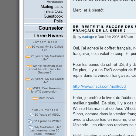
Merchandise
Mailing Lists
Merci et à bientôt
Trivia Quiz
Guestbook
Polls
RE: RESTE T'IL ENCORE DES 
Counselor
FRANÇAIS DE LA SÉRIE ?
Three Rivers
by
nadege
»
Dec 14th 2008, 8:59 am
P
o
s
30 years My So-Called
Oui, j'ai acheté le coffret français, 
t
Life
française, cela valait le coup. Et pu
25 years "My So-Called
Life"
Pour les bonus du coffret US, il y 
Winnie Holzman talks
about her old plans for
De plus, il y a un DVD complet de 
Season 2
repris dans la version française.. C
20 years "My So-Called
Life"
http://www.mscl.com/mall/dvd
MSCL Cast Reuniting
for ATX convention!
Enfin, je préfère le livret de l'éditio
More news...
meilleur qualité. De plus, il y a d
Winnie Holzmann et de Joss Whedo
Sinon, comme dans la version frança
30 Years of MSCL
avec à chaque fois un résumé, une 
22 Episodes Written
l'épisode. Les citations reprises n
"My So-Called Life"
cast reunites after 26
years... virtually
Voilà, j'espère avoir répondu à ta q