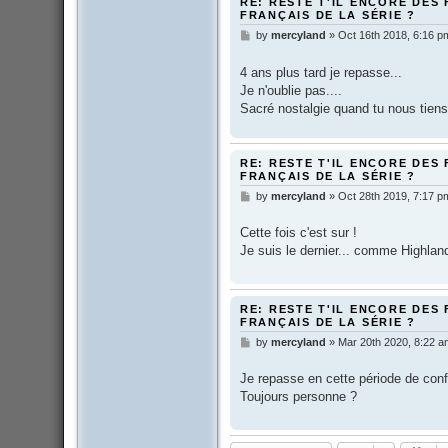
RE: RESTE T'IL ENCORE DES 
FRANÇAIS DE LA SÉRIE ?
by
mercyland
»
Oct 16th 2018, 6:16 p
P
o
s
4 ans plus tard je repasse...
t
Je n'oublie pas....
Sacré nostalgie quand tu nous tiens
RE: RESTE T'IL ENCORE DES 
FRANÇAIS DE LA SÉRIE ?
by
mercyland
»
Oct 28th 2019, 7:17 p
P
o
s
Cette fois c'est sur !
t
Je suis le dernier... comme Highla
RE: RESTE T'IL ENCORE DES 
FRANÇAIS DE LA SÉRIE ?
by
mercyland
»
Mar 20th 2020, 8:22 a
P
o
s
Je repasse en cette période de conf
t
Toujours personne ?